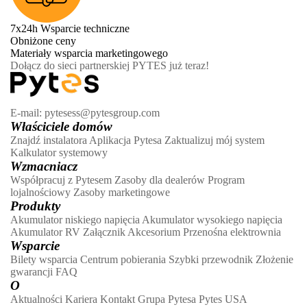
7x24h Wsparcie techniczne
Obniżone ceny
Materiały wsparcia marketingowego
Dołącz do sieci partnerskiej PYTES już teraz!
E-mail: pytesess@pytesgroup.com
Właściciele domów
Znajdź instalatora
Aplikacja Pytesa
Zaktualizuj mój system
Kalkulator systemowy
Wzmacniacz
Współpracuj z Pytesem
Zasoby dla dealerów
Program
lojalnościowy
Zasoby marketingowe
Produkty
Akumulator niskiego napięcia
Akumulator wysokiego napięcia
Akumulator RV
Załącznik
Akcesorium
Przenośna elektrownia
Wsparcie
Bilety wsparcia
Centrum pobierania
Szybki przewodnik
Złożenie
gwarancji
FAQ
O
Aktualności
Kariera
Kontakt
Grupa Pytesa
Pytes USA