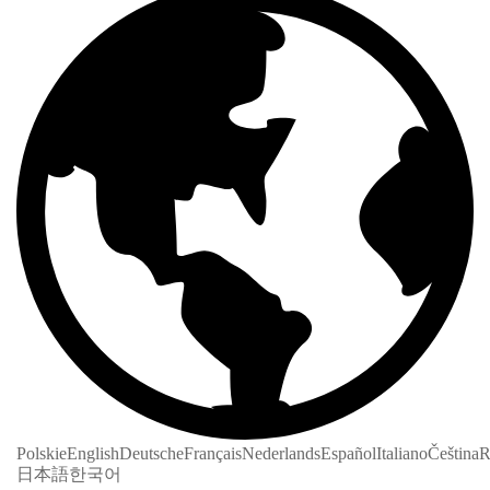
Polskie
English
Deutsche
Français
Nederlands
Español
Italiano
Čeština
R
日本語
한국어