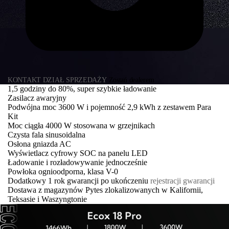
KONTAKT DZIAŁ SPRZEDAŻY
Zostań dealerem
1,5 godziny do 80%, super szybkie ładowanie
Zasilacz awaryjny
Podwójna moc 3600 W i pojemność 2,9 kWh z zestawem Para
Kit
Moc ciągła 4000 W stosowana w grzejnikach
Czysta fala sinusoidalna
Osłona gniazda AC
Wyświetlacz cyfrowy SOC na panelu LED
Ładowanie i rozładowywanie jednocześnie
Powłoka ognioodporna, klasa V-0
Dodatkowy 1 rok gwarancji po ukończeniu
rejestracji gwarancji
Dostawa z magazynów Pytes zlokalizowanych w Kalifornii,
Teksasie i Waszyngtonie