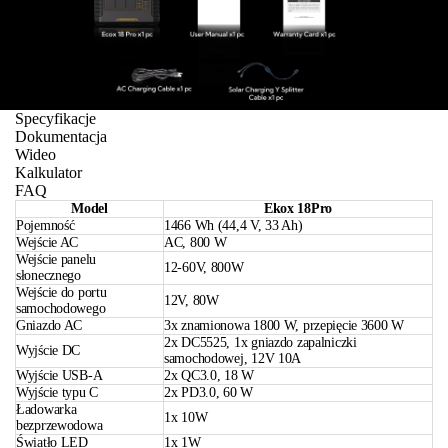
Specyfikacje
Dokumentacja
Wideo
Kalkulator
FAQ
Model
Ekox 18Pro
Pojemność
1466 Wh (44,4 V, 33 Ah)
Wejście AC
AC, 800 W
Wejście panelu
12-60V, 800W
słonecznego
Wejście do portu
12V, 80W
samochodowego
Gniazdo AC
3x znamionowa 1800 W, przepięcie 3600 W
2x DC5525, 1x gniazdo zapalniczki
Wyjście DC
samochodowej, 12V 10A
Wyjście USB-A
2x QC3.0, 18 W
Wyjście typu C
2x PD3.0, 60 W
Ładowarka
1x 10W
bezprzewodowa
Światło LED
1x 1W